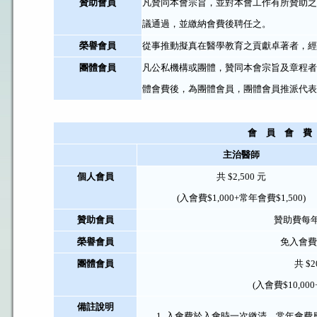
贊助會員
凡贊同本會宗旨，並對本會工作有所贊助之
議通過，並繳納會費後聘任之。
榮譽會員
從事推動擬真在醫學教育之貢獻卓著者，經
團體會員
凡公私機構或團體，贊同本會宗旨及章程者
體會費後，為團體會員，團體會員推派代表
會 員 會 費
主治醫師
個人會員
共 $2,500 元
(入會費$1,000+常年會費$1,500)
贊助會員
贊助費每年 
榮譽會員
免入會費
團體會員
共 $2
(入會費$10,000
備註說明
入會費於入會時一次繳清，常年會費