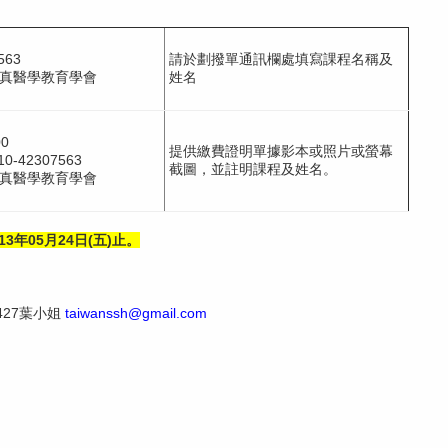
563
請於劃撥單通訊欄處填寫課程名稱及
真醫學教育學會
姓名
0
提供繳費證明單據影本或照片或螢幕
0-42307563
截圖，並註明課程及姓名。
真醫學教育學會
13年05月24日(五)止。
2427葉小姐
taiwanssh@gmail.com