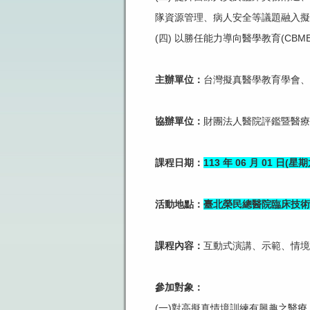
隊資源管理、病人安全等議題融入擬
(四) 以勝任能力導向醫學教育(C
主辦單位：
台灣擬真醫學教育學會、
協辦單位：
財團法人醫院評鑑暨醫療
課程日期：
113 年 06 月 01 日(星期六
活動地點：
臺北榮民總醫院臨床技術
課程內容：
互動式演講、示範、情境
參加對象：
(一)對高擬真情境訓練有興趣之醫