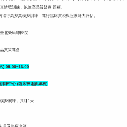
真情境訓練，以達高品質醫療 照顧。
BME)進行高擬真模擬訓練，進行臨床實踐與照護能力評估。
臺北榮民總醫院
品質策進會
) 09:00~16:00
訓練中心 (臨床技術訓練科)
模擬演練，共計1天
療人員及臨床老師