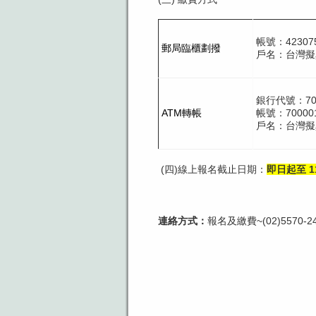
帳號：42307
郵局臨櫃劃撥
戶名：台灣擬
銀行代號：70
ATM轉帳
帳號：700001
戶名：台灣擬
(四)線上報名截止日期：
即日起至 1
連絡方式：
報名及繳費~(02)5570-