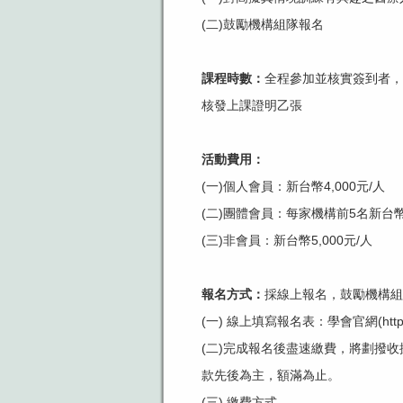
(二)鼓勵機構組隊報名
課程時數：
全程參加並核實簽到者，
核發上課證明乙張
活動費用：
(一)個人會員：新台幣4,000元/人
(二)團體會員：每家機構前5名新台幣4,
(三)非會員：新台幣5,000元/人
報名方式：
採線上報名，鼓勵機構組
(一) 線上填寫報名表：學會官網(http://
(二)完成報名後盡速繳費，將劃撥收據回傳 
款先後為主，額滿為止。
(三) 繳費方式