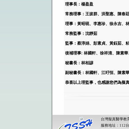
理事長：楊盈盈
常務理事：王拔群、洪聖惠、陳春
理事：黃昭硯、李惠珍、徐永吉、
常務監事：沈靜茹
監事：蔡淳娟、彭素貞、黃鈺茹、
後補理事: 林國軒
、徐祥清
、陳素華
秘書長：林柏諺
副秘書長：林國軒、江旴恒
、陳素
恭喜以上理監事，也感謝您們為擬
台灣擬真醫學教育學會 © 20
服務地址：112