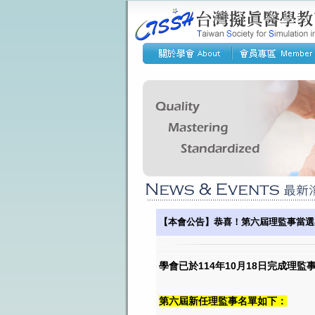
【本會公告】恭喜！第六屆理監事當選名單
學會已於
114
年
10
月
18
日完成理監
第六屆新任理監事名單如下：