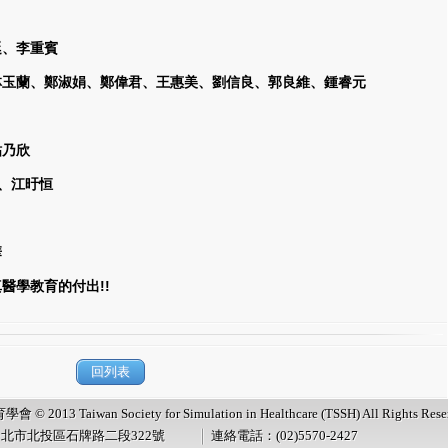
廷、李重賓
林玉蘭、鄭淑娟、鄭偉君、王惠美、劉信良、郭良維、鍾睿元
粘乃欣
、江旴恒
華
真醫學教育的付出
!!
回列表
13 Taiwan Society for Simulation in Healthcare (TSSH) All Rights Reser
台北市北投區石牌路二段322號
連絡電話：(02)5570-2427