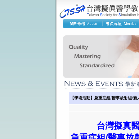
【學術活動】急重症組/醫事放射組/新人組
台灣擬真醫
急重症組/醫事放