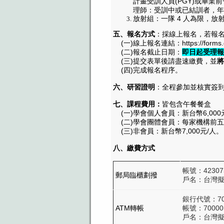
計畫受訓人員(PGY)或畢業前
理師：受訓中或已結訓者，年資
放射組：一隊 4 人為限，放射師
五、報名方式
：採線上報名，若報
(一)線上報名連結：https://forms.gl
(二)報名截止日期：
即日起受理報名
(三)提交表單後請盡速繳費，並
將
(四)完成報名程序。
六、研習證明
：全程參加並核實簽
七、課程費用：
皆包含午餐餐盒
(一)學會個人會員：新台幣6,000
(二)學會團體會員：每家機構前五名6
(三)非會員：新台幣7,000元/人。
八、
繳費方式
帳號：42307
郵局臨櫃劃撥
戶名：台灣
銀行代號：70
ATM轉帳
帳號：700001
戶名：台灣