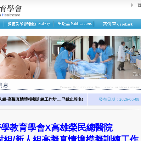
首
-高擬真情境模擬訓練工作坊.....已截止報名!
發布日期：2026-06-08
學教育學會X高雄榮民總醫院
射組/新人組高擬真情境模擬訓練工作