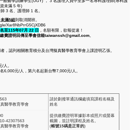
一般醫學訓練學生(UGY) ， 3 名護理人員中至多一名專科護理師(專科護
未滿 5 年)
 3 名、護理師 1 名。
名
未滿5組
則取消開班。
e/Xar8NbPrrG5CjXDB6
至115年07月 22 日
，名額有限，欲報從速！
繳費證明回傳至學會信箱taiwanssh@gmail.com
。
到者，認列相關教育積分及台灣擬真醫學教育學會上課證明乙張。
元/人。
,000元/人，第六名起新台幣7,000元/人。
563
請於劃撥單通訊欄處填寫課程名稱及
擬真醫學教育學會
姓名
0
提供繳費證明單據影本或照片或螢幕
0-42307563
截圖，並註明課程及姓名。
擬真醫學教育學會
(
帳號15碼是正常的
)