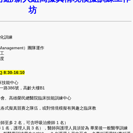
坊
化訓練
 Management）團隊運作
工
度
8:30-16:10
床技能中心
路386號，高齡大樓B1
學會、高雄榮民總醫院臨床技能訓練中心
或各式擬真競賽之隊伍，或對情境模擬有興趣之臨床教
師至多 2 名，可含呼吸治療師 1 名）
師 1 名，護理人員 3 名），醫師與護理人員須皆為 畢業後一般醫學訓練