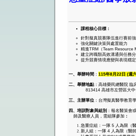
課程核心目標：
針對擬真競賽隊伍進行賽前強
強化關鍵決策與處置能力
精進TRM（Team Resource
建立跨職類高效溝通與任務分
提升競賽情境應變與表現穩定
一、舉辦時間
：
115年8月22日 (週六) 
二、舉辦地點
：高雄榮民總醫院 臨
813414 高雄市左營區大中一
三、主辦單位
：台灣擬真醫學教育
四、培訓對象與組別
：報名醫策會
師及醫療人員，需組隊參加
：
急重症組：一隊 5 人為限（醫
新人組：一隊 4 人為限（醫