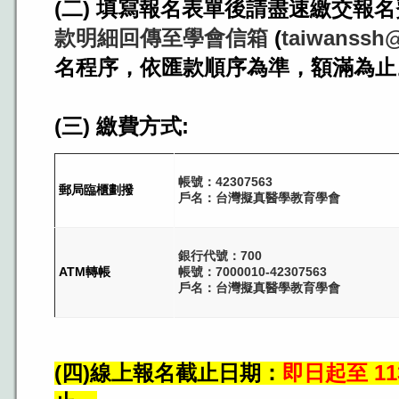
(二) 填寫報名表單後請盡速繳交報
款明細回傳
至學會信箱
(
taiwanssh
名程序，依匯款順序為準，額滿為止
(三) 繳費方式:
帳號：42307563
郵局臨櫃劃撥
戶名：台灣擬真醫學教育學會
銀行代號：700
ATM轉帳
帳號：7000010-42307563
戶名：台灣擬真醫學教育學會
(四)線上報名截止日期：
即日起至 11